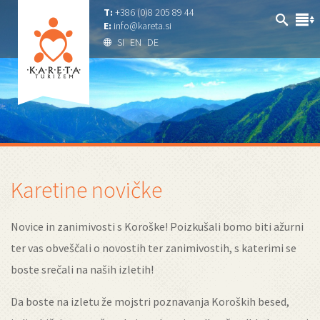
T:
+386 (0)8 205 89 44
E:
info@kareta.si
SI
EN
DE
Karetine novičke
Novice in zanimivosti s Koroške! Poizkušali bomo biti ažurni
ter vas obveščali o novostih ter zanimivostih, s katerimi se
boste srečali na naših izletih!
Da boste na izletu že mojstri poznavanja Koroških besed,