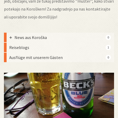
jedi, običajev, vam že tukaj predstavimo ''mušter'', kako stvari
potekajo na Koroškem! Za nadgradnjo pa nas kontaktirajte
ali uporabite svojo domišljijo!
News aus Koroška
0
Reiseblogs
1
Ausflüge mit unserem Gästen
0