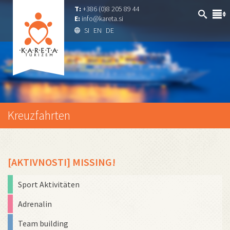
T:
+386 (0)8 205 89 44
E:
info@kareta.si
SI
EN
DE
Kreuzfahrten
[AKTIVNOSTI] MISSING!
Sport Aktivitäten
Adrenalin
Team building